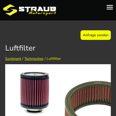
Anfrage senden
Luftfilter
Sortiment
/
Technisches
/ Luftfilter